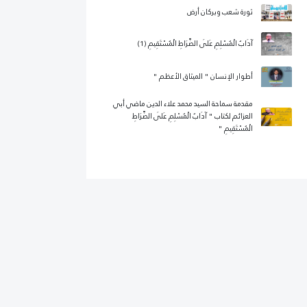
ثورة شعب وبركان أرض
آدَابُ الْمُسْلِمِ عَلَى الصِّرَاطِ الْمُسْتَقِيمِ (1)
أطوار الإنسان " الميثاق الأعظم "
مقدمة سماحة السيد محمد علاء الدين ماضي أبي
العزائم لكتاب " آدَابُ الْمُسْلِمِ عَلَى الصِّرَاطِ
الْمُسْتَقِيمِ "