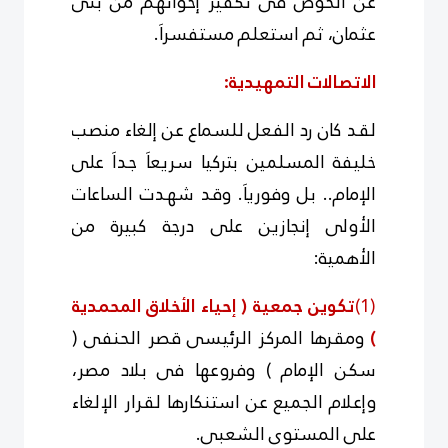
عن الخوض فى تكفير إخوانهم من بنى
عثمان، ثم استعلم مستفسراَ.
الاتصالات التمهيدية:
لقد كان رد الفعل للسماع عن إلغاء منصب
خليفة المسلمين بتركيا سريعاَ جداَ على
الإمام.. بل وفورياَ. وقد شهدت الساعات
الأولى إنجازين على درجة كبيرة من
الأهمية:
(1)
تكوين جمعية ( إحياء الأخلاق المحمدية
)
ومقرها المركز الرئيسى قصر الحنفى (
سكن الإمام ) وفروعها فى بلاد مصر،
وإعلام الجميع عن استنكارها لقرار الإلغاء
على المستوى الشعبى.