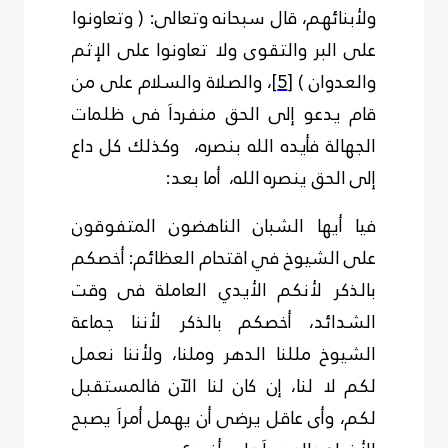
ولأبنائهم، قال سبحانه وتعالى: ( وتعاونوا
على البر والتقوى ولا تعاونوا على الإثم
والعدوان )
[5]
، والصلاة والسلام على من
قام يدعو إلى الحق منفرداَ فى ظلمات
الجهالة فأيده الله بنصره، وكذلك كل داع
إلى الحق ينصره الله، أما بعد:
فيا أيها الشبان الناهضون المتفوقون
على الشيوخ في اقتحام العظائم: أخصكم
بالذكر لأنكم الأيدي العاملة فى وقت
الشدائد، أخصكم بالذكر لأننا جماعة
الشيوخ مللنا الدهر وملنا، ولأننا نعمل
لكم لا لنا، إن كان لنا الآن فالمستقبل
لكم، وأى عاقل يرضى أن يهمل أمراَ يصبح