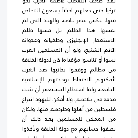
لقد أضعف التعصب عاطفة العرب نحو
تركيا حتى جعلهم أحياناَ يسعون للتخلص
منها، عكس مصر خاصة، والهند التى لم
يمسها هذا الظلم بل مسها ظلم
الاستعمار الإنجليزي وطغيانه وعدوانه
الآثم الشنيع، ولو أن المسلمين العرب
نسوا أو تناسوا مؤقتاَ ما كان لدولة الخلافة
من مظالم ووقفوا بجانبها ضد الغرب
لأمكنهم الاحتفاظ بوحدتهم الإسلامية
الجامعة، ولما استطاع المستعمر أن يثبت
قدمه فى بلادهم، ولا أمكن لليهود انتزاع
فلسطين من أهلها وطردهم منها، ولكان
من الممكن للمسلمين بعد ذلك أن
يصفوا حسابهم مع دولة الخلافة ويأخذوا