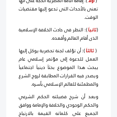
(
أولآ
): إقامة الأمة المصرية الحجة على أنها
تعنى بالأحداث التى تدعو إليها مقتضيات
الوقت.
(
ثانياَ
): النظر فى حادث الخلافة الإسلامية
الذى أقام العالم وأقعده.
(
ثالثاَ
): أن تؤلف لجنة تحضرية يوكل إليها
العمل للدعوة إلى مؤتمر إسلامي عام
يبحث هذا الموضوع بحثاَ دينياَ اجتماعياَ
ويصدر فيه القرارات المطابقة لروح الشرع
والمطمئنة للعالم الإسلامي بأسره.
وبعد أن شرح فضيلته الحكم الشرعي
والحكم الوجودي والخلافة والإمامة ووافق
الجميع على كلماته القيمة بالارتياح