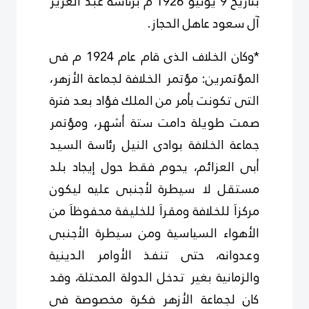
بتاريخ 9 يونيو 1926 م برئاسة عبد العزيز
آل سعود عاهل الحجاز.
*وكان الخلاف الذى قام عام 1924 م فى
المؤتمرين: مؤتمر الخلافة لجماعة الأزهر،
التى تكونت بأمر من الملك فؤاد بعد فترة
صمت طويلة دامت ستة أشهر، ومؤتمر
جماعة الخلافة بوادى النيل رئاسة السيد
أبى العزائم، يحوم فقط حول إيجاد بلد
مستقل لا سيطرة لأجنبى عليه ليكون
مركزاَ للخلافة ومقراَ للخليفة محفوظاَ من
الأهواء السياسية ومن سيطرة الأجنبى
وعدوانه، حتى تنفذ الأوامر الدينية
والزمانية بغير تدخل الدولة المحتلة، وقد
كان لجماعة الأزهر فكرة مخصوصة فى