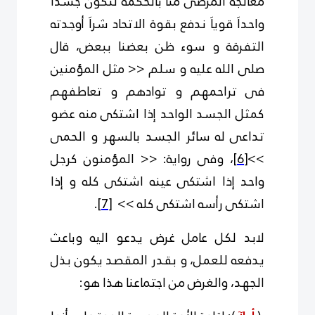
معالجة المرضى منا بالحكمة لنكون جسداَ
واحداَ قوياَ ندفع بقوة الاتحاد شراَ أوجدته
التفرقة و سوء ظن بعضنا ببعض، قال
صلى الله عليه و سلم << مثل المؤمنين
فى تراحمهم و توادهم و تعاطفهم
كمثل الجسد الواحد إذا اشتكى منه عضو
تداعى له سائر الجسد بالسهر و الحمى
>>
[6]
، وفى رواية: << المؤمنون كرجل
واحد إذا اشتكى عينه اشتكى كله و إذا
اشتكى رأسه اشتكى كله >>
[7]
.
لابد لكل عامل غرض يدعو اليه وباعث
يدفعه للعمل، و بقدر المقصد يكون بذل
الجهد، والغرض من اجتماعنا هذا هو: