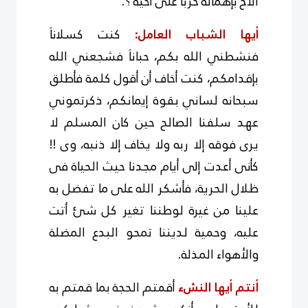
الأخ بإهماله حرباَ على أخيه ؟.
أيها الشباب العامل:
كنت كسلاناَ
فنشطني الله بكم، حباناَ فشجعني الله
بإقدامكم، كنت أخاف أن أقول كلمة فأطلق
سبحانه لساني بقوة إيمانكم، ذكرتموني
عهد سلفنا الصالح حين كان المسلم لا
يرى فوقه إلا ربه ولا يخاف إلا ذنبه، وى !!
كأنى أعدت إلى أيام مجدنا حيث الحياة فى
ظلال الحرية، فأشكر الله على ما تفضل به
علينا من غيرة لوطننا تغير كل شئ أتت
عليه، وحمية لديننا تمحو البدع المضلة
والأهواء المذلة.
أنتم أيها النشء
أقمتم الحجة بما قمتم به