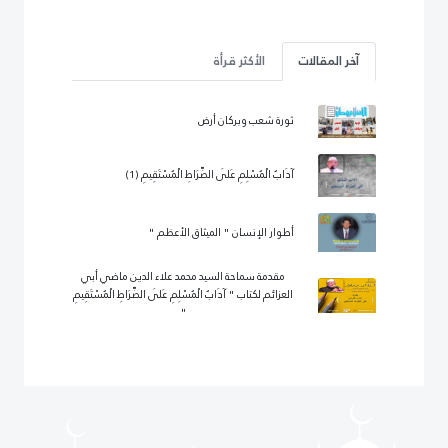
آخر المقالات
الأكثر قرأة
ثورة شعب وبركان أرض
آدَابُ الْمُسْلِمِ عَلَى الصِّرَاطِ الْمُسْتَقِيمِ (1)
أطوار الإنسان " الميثاق الأعظم "
مقدمة سماحة السيد محمد علاء الدين ماضي أبي
العزائم لكتاب " آدَابُ الْمُسْلِمِ عَلَى الصِّرَاطِ الْمُسْتَقِيمِ
"