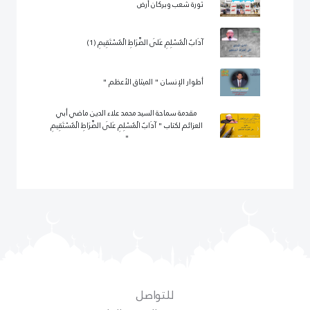
ثورة شعب وبركان أرض
آدَابُ الْمُسْلِمِ عَلَى الصِّرَاطِ الْمُسْتَقِيمِ (1)
أطوار الإنسان " الميثاق الأعظم "
مقدمة سماحة السيد محمد علاء الدين ماضي أبي
العزائم لكتاب " آدَابُ الْمُسْلِمِ عَلَى الصِّرَاطِ الْمُسْتَقِيمِ
"
للتواصل