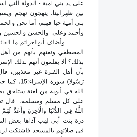
على يد بني أمية - الدولة التي أس
بين ظهرانينا، ينهجون نهجم ويس
بني أمية حبا فيهم، أما نحن والحم
وأحمد وعلى والحسن والحسين وبا
وأضاف أبوالعزائم ما الفائدة
المصطفي ونعتهم بأنهم من أهل ا
بذلك؟ ألا يعلمون أنهم بذلك الإصر
بأن أهل الفترة غير معذبين، قال الله تع
رَسُولا) سو
الله في أبوية من لعنة ستلحق به
على كل مسلم ومسلمة، قال تعالى: (إِنَّ ا
درة بنت أبى لهب آذاها بعض الم
فى صلاتهم بالمسجد فاشتكت لرسو