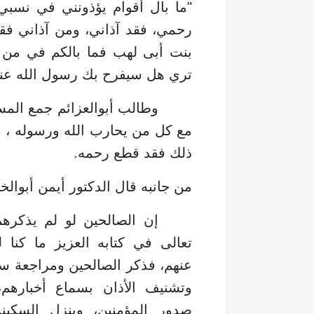
"ما بال أقوام يؤذونني في نسب
رحمي، فقد آذاني، ومن آذاني فقد
بنت أبى لهب فما بالكم في من ي
تري هل سيفرح بك رسول الله عندم
وطالب أبوالعزائم جمع المسلمي
مع كل من يحارب الله ورسوله ، ولا
ذلك فقد قطع رحمه.
من جانبه قال الدكتور أيمن أبوالخ
إن الصالحين لو لم يذكرهم 
تعالى في كتابه العزيز ما كنا 
عنهم، فذكر الصالحين ومراجعة س
وتشنيف الأذان بسماع أخبارهم،
صدور المؤمنين، وينزل السكين