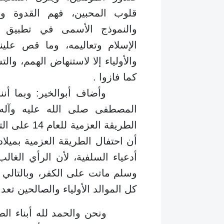
قلوب المحبين، فهم القدوة وال
والنموذج الأسمى في تطبيق أ
الإسلام وتعاليمه، وما قص علينا 
والأولياء إلا لاستنهاض الهمم، والت
كما فازوا .
وأضاف أبوالخير: وبما أننا 
المصطفى صلى الله عليه وآله
الطريقة العز
أن احتفال الطريقة العزمية بميلاد
أدعياء السلفية، لأن الرأي الغال
وسلم ماتت على الكفر، وبالتالي 
كل الموالد الأولياء والصالحين تع
ونحن والحمد لله أبناء الطرق