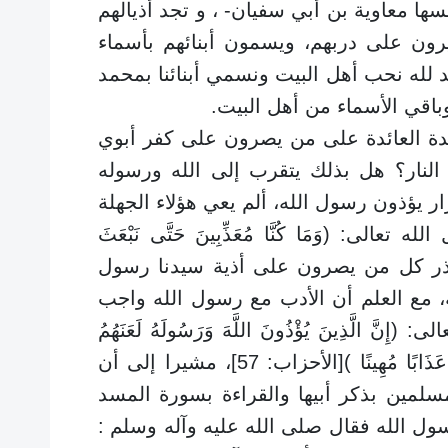
سها معاوية بن أبي سفيان- ، و تجد أذيالهم
يرون على دربهم، ويسمون أبنائهم بأسماء
د لله نحب أهل البيت ونسمي أبنائنا بمحمد
قي الأسماء من أهل البيت.
 العائدة على من يصرون على كفر أبوي
لنار؟ هل بذلك يتقرب إلى الله ورسوله
ار يؤذون رسول الله، ألم يعي هؤلاء الجهلة
الى: (وَمَا كُنَّا مُعَذِّبِينَ حَتَّى نَبْعَثَ
رة الإسراء:15، كما حذر كل من يصرون على أذية سيدنا رسول
، مع العلم أن الأدب مع رسول الله واجب
لَّذِينَ يُؤْذُونَ اللَّهَ وَرَسُولَهُ لَعَنَهُمُ
اللَّهُ فِي الدُّنْيَا وَالْآخِرَةِ وَأَعَدَّ لَهُمْ عَذَابًا مُهِينًا )[الأحزاب: 57]، مشيرا إلى أن
سلمين بذكر أبيها والقراءة بسورة المسد
ل الله فقال صلى الله عليه وآله وسلم :