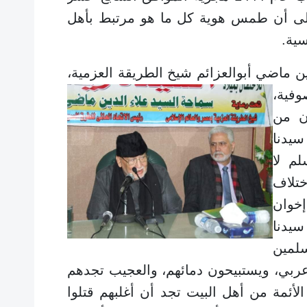
202 ميلادية ، على أن طمس هوية كل ما هو مرتبط بأهل
سية.
اضي أبوالعزائم شيخ الطريقة العزمية،
وفية،
ن من
يدنا
م لا
تلاف
إخوان
يدنا
سلمين
ربي، ويستبيحون دمائهم، والعجيب تجدهم
 الأئمة من أهل البيت تجد أن أغلبهم قتلوا