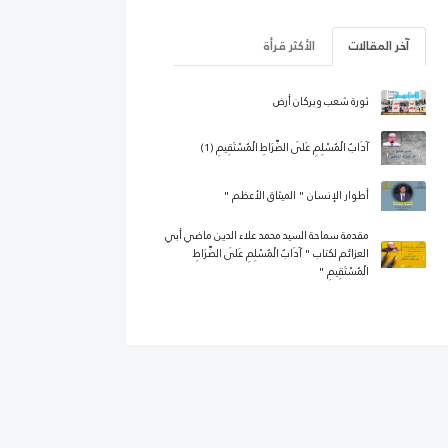
آخر المقالات
الأكثر قرأة
ثورة شعب وبركان أرض
آدَابُ الْمُسْلِمِ عَلَى الصِّرَاطِ الْمُسْتَقِيمِ (1)
أطوار الإنسان " الميثاق الأعظم "
مقدمة سماحة السيد محمد علاء الدين ماضي أبي
العزائم لكتاب " آدَابُ الْمُسْلِمِ عَلَى الصِّرَاطِ
الْمُسْتَقِيمِ "