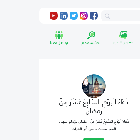
معرض الصور
بحث متقدم
تواصل معنا
دُعَاءُ الْيَوْمِ السَّابِعَ عَشَرَ مِنْ
رمضان
دُعَاءُ الْيَوْمِ السَّابِعَ عَشَرَ مِنْ رمضان للإمام المجدد
السيد محمد ماضي أبو العزائم