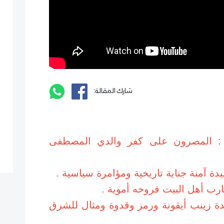
شارك المقالة:
ئم : المصرون على كفر والدي المصطفى
دة آمنة جناية تاريخية ومؤامرة سياسية .
ارب أهل البيت فروحه أموية .
دة زينب أيقونة ورمز وقدوة ومثال للشرق