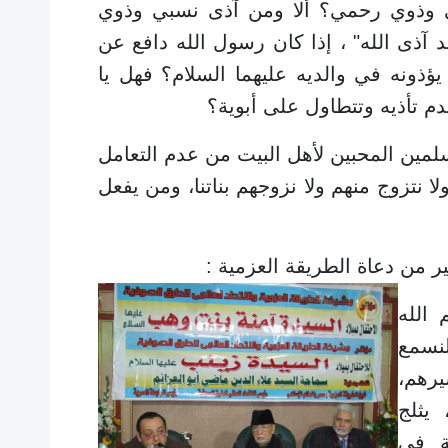
ي وذوي رحمي؟ ألا ومن آذى نسبي وذوي
 آذى الله" ، إذا كان رسول الله دافع عن
ؤذونه في والديه عليهما السلام؟ فهل يا
 تأذيه وتتطاول على أبوية؟
ن المحبين لأهل البيت من عدم التعامل
 نتزوج منهم ولا نزوجهم بناتنا، ومن يفعل
ير من دعاة الطريقة العزمية :
الله
لنسمع
يرهم،
 يثلج
ة في