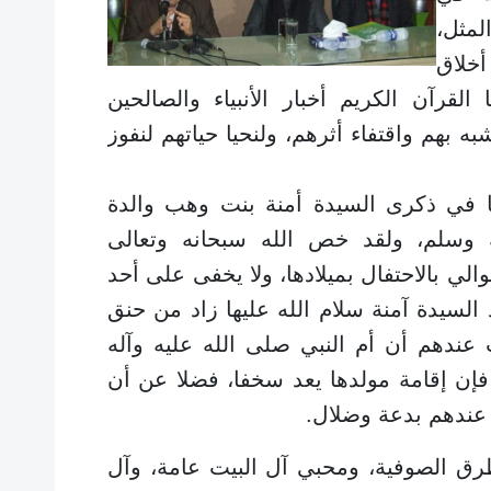
مثل،
خلاق
القرآن الكريم أخبار الأنبياء والصالحين
شبه بهم واقتفاء أثرهم، ولنحيا حياتهم لنفوز
في ذكرى السيدة أمنة بنت وهب والدة
 وسلم، ولقد خص الله سبحانه وتعالى
مية للعام 14 على التوالي بالاحتفال بميلادها، ولا يخفى على أحد
 السيدة آمنة سلام الله عليها زاد من حنق
ب عندهم أن أم النبي صلى الله عليه وآله
فإن إقامة مولدها يعد سخفا، فضلا عن أن
د عندهم بدعة وضلال.
 الصوفية، ومحبي آل البيت عامة، وآل