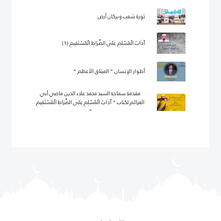
ثورة شعب وبركان أرض
آدَابُ الْمُسْلِمِ عَلَى الصِّرَاطِ الْمُسْتَقِيمِ (1)
أطوار الإنسان " الميثاق الأعظم "
مقدمة سماحة السيد محمد علاء الدين ماضي أبي
العزائم لكتاب " آدَابُ الْمُسْلِمِ عَلَى الصِّرَاطِ الْمُسْتَقِيمِ
"