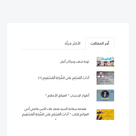
آخر المقالات
الأكثر قرأة
ثورة شعب وبركان أرض
آدَابُ الْمُسْلِمِ عَلَى الصِّرَاطِ الْمُسْتَقِيمِ (1)
أطوار الإنسان " الميثاق الأعظم "
مقدمة سماحة السيد محمد علاء الدين ماضي أبي
العزائم لكتاب " آدَابُ الْمُسْلِمِ عَلَى الصِّرَاطِ الْمُسْتَقِيمِ
"