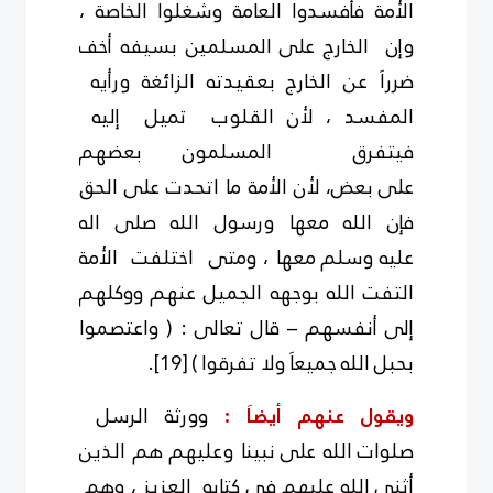
الأمة فأفسدوا العامة وشغلوا الخاصة ،
وإن الخارج على
المسلمين بسيفه أخف
ضرراَ عن الخارج بعقيدته الزائغة ورأيه
المفسد ، لأن القلوب تميل إليه
فيتفرق المسلمون بعضهم
على
بعض،
لأن الأمة ما اتحدت على الحق
فإن الله معها ورسول الله صلى اله
عليه
وسلم
معها ، ومتى اختلفت الأمة
التفت الله بوجهه الجميل عنهم ووكلهم
إلى أنفسهم – قال تعالى : ( واعتصموا
بحبل الله جميعاَ ولا تفرقوا )
[19]
.
ويقول عنهم أيضاَ :
وورثة الرسل
صلوات
الله على
نبينا وعليهم هم الذين
أثنى الله عليهم فى كتابه العزيز ، وهم