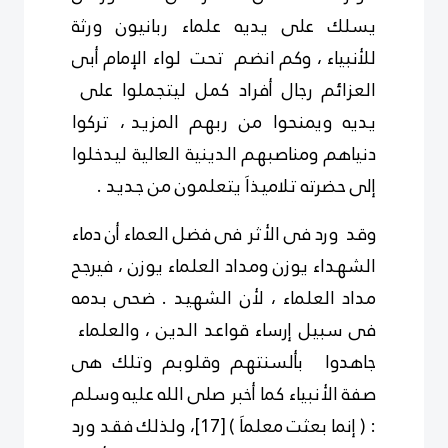
يسلك على يديه علماء ربانيون ورثة
للأنبياء ، وكم انضم تحت لواء الإمام أبى
العزائم رجال أفراد كمل ليتجملوا على
يديه ويمنحوا من ربهم المزيد ، تركوا
دنياهم ومناصبهم الدينية العالية ليدخلوا
إلى حضرته تلاميذاَ يتعلمون من جديد .
وقد ورد فى الأثر فى فضل العماء أن دماء
الشهداء يوزن ومداد العلماء يوزن ، فيرجح
مداد العلماء ، لأن الشهيد . ضحى بدمه
فى سبيل إرساء قواعد
الدين ،
والعلماء
جاهدوا بألسنتهم وقلوبم وتلك هى
صفة الأنبياء كما أخبر صلى الله عليه وسلم
: ( إنما
بعثت معلماَ )
[17]
، ولذلك فقد ورد