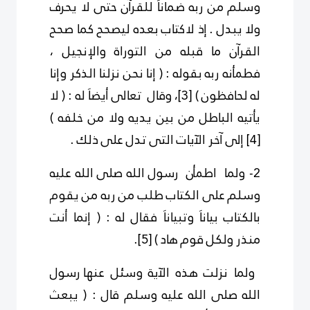
وسلم من ربه ضماناَ للقرآن حتى لا يحرف
ولا يبدل . إذ لاكتاب بعده ليصحح كما صحح
القرآن ما قبله من التوراة والإنجيل ،
فطمأنه ربه بقوله : ( إنا نحن نزلنا الذكر وإنا
له لحافظون )
[3]
، وقال تعالى أيضاَ له : ( لا
يأتيه الباطل من بين يديه ولا من خلفه )
[4]
إلى آخر الآيات التى تدل على ذلك .
2- ولما اطمأن رسول الله صلى الله عليه
وسلم على الكتاب طلب من ربه من يقوم
بالكتاب بياناَ وتبياناَ فقال له : ( إنما أنت
منذر ولكل قوم هاد )
[5]
.
ولما نزلت هذه الآية وسئل عنها رسول
الله صلى الله عليه وسلم قال : ( يبعث