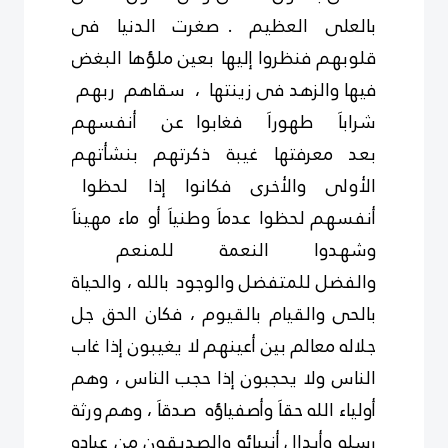
بالعلى العظيم . صغرت الدنيا فى
قلوبهم فنظروا
إليها بعين
ملؤها البغض
فيها والزهد فى زينتها ، سقاهم ربهم
شراباَ طهوراَ فغابوا عن أنفسهم
بعد
معرفتها غيبة ذكرتهم بنشأتهم
الأولى والأخرى فكانوا إذا لحظوا
أنفسهم
لحظوا عدماَ وطنياَ أو ماء مهيناَ
وشهدوا النعمة للمنعم
والفضل
للمتفضل
والوجود بالله ، والحياة
بالحى والقيام بالقيوم ، فكان الحق جل
جلاله معالم بين أعينهم لا يغيبون إذا غاب
الناس ولا يحجبون
إذا حجب
الناس ، وهم
أولياء الله حقاَ وأصفياؤه صدقاَ ، وهم
ورثة
رسله وأبدال
أنبيائه والصديقون من عباده