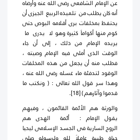
عن الإمام الشافعى رضى الله عنه وأرضاه
أنه كان يطلب من تلميذه
الربيع الجيزى أن
يحتفظ بمخلفات برى أقلامه البوص حتى
كوم
منها أكواماَ كثيرة وهو لا يدرى ما
يريده الإمام من ذلك ، إلى أن جاء
الوقت
الذى
أملى
فيه الإمام
وصيته ،
فطلب منه
أن
يجعل
من هذه المخلفات
الوقود لتدفئة ماء غسله رضى الله عنه ،
وهذا
سر قول الله
تعالى : ( ونكتب ما
قدموا وآثارهم )
[18]
.
والورثة هم الأئمة القائمون ، وفيهم
يقول الإمام : أئمة الهدى هم
الروح
السارية
فى الجسد الإسلامى ليحيا
حياة طيبة عاملاَ لله ولرسوله
صلى