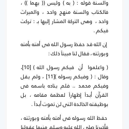
والسنة قوله : ( به ) وليس (( بهما )) ،
فالكتاب والسنة منهج واحد ، والميراث
واحد ، وهى التركة المشار إليها بـ : تركت
فيكم .
إن الله قد حفظ رسول الله فى أمته بأمته
وبورثته ، فقال لنا مبيناَ ذلك :
( واعلموا أن فيكم رسول الله )
[10]
،
وقال : ( وفيكم رسوله )
[11]
، ولم يقل
وفيكم محمد .. فلم يناده باسمه فى
القرآن أبداَ إظهاراَ لعظمة مقامه ، بل
بوظيفته الخالدة التى لن تموت أبداَ .
حفظ الله رسوله فى أمته بأمته وبورثته ،
فأخبرنا صلى الله عليه وسلم منبها عقولنا