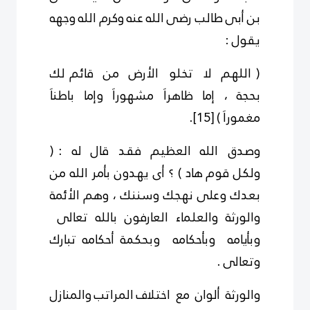
بن أبى طالب رضى الله عنه وكرم الله وجهه
يقول :
( اللهم لا تخلو الأرض من قائم لك
بحجة ، إما ظاهراَ مشهوراَ وإما باطناَ
مغموراَ )
[15]
.
وصدق الله العظيم فقد قال له : (
ولكل قوم هاد ) ؟ أى يهدون بأمر الله من
بعدك وعلى نهجك وسننك ، وهم الأئمة
والورثة والعلماء العارفون بالله تعالى
وبأيامه وبأحكامه وبحكمة أحكامه تبارك
وتعالى .
والورثة ألوان مع اختلاف المراتب والمنازل