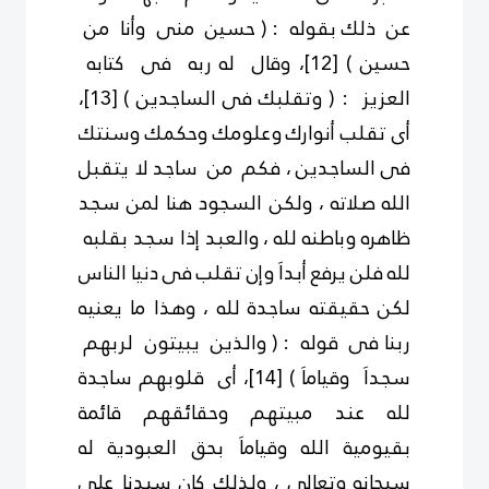
عن ذلك بقوله : ( حسين منى وأنا من
حسين )
[12]
، وقال له ربه فى كتابه
العزيز : ( وتقلبك فى الساجدين )
[13]
،
أى تقلب أنوارك وعلومك وحكمك وسنتك
فى الساجدين ، فكم من ساجد لا يتقبل
الله صلاته ، ولكن السجود هنا لمن سجد
ظاهره وباطنه لله ، والعبد إذا سجد بقلبه
لله فلن يرفع أبداَ وإن تقلب فى دنيا الناس
لكن حقيقته ساجدة لله ، وهذا ما يعنيه
ربنا فى قوله : ( والذين يبيتون لربهم
سجداَ وقياماَ )
[14]
، أى قلوبهم ساجدة
لله عند مبيتهم وحقائقهم قائمة
بقيومية الله وقياماَ بحق العبودية له
سبحانه وتعالى ، ولذلك كان سيدنا على