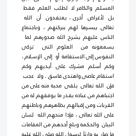
المسلم والكافر لا لطلب العلم فقط
بل لأغراض أخرى ، يعتقدون أن الله
تعالى ييسرها لهم
ببركتهم ، وباجتماع
الناس عليهم
يشرح
الله
صدورهم
لما
يسمعونه من العلوم التى تزكى
النفوس إلى الاستقامة أو إلى الإسلام ،
وكم
أسلم مشرك على أيديهم وكم
استقام عاصى واهتدى فاسق . ولا عجب
فإن الله تعالى يلقى محبة منه على من
اجتباهم من عباده بقدر ما يوفقهم له من
القربات ومن إقبالهم بظاهرهم وباطنهم
على الله تعالى ، فإذا منحهم
الله لسان
البيان والحكمة وبلغ أحدهم من المقامات
ما صار به وارثاَ لرسول الله
صلى الله
عليه