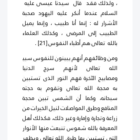
، ولذلك فقد قال سيدنا عيسى عليه
السلام
عندما أنكر عليه اليهود
صحبة
الأشرار له : إنما أنا طبيب ، وإنما يميل
الطبيب إلى المرضى ، وكذلك العلماء
بالله تعالى هم أطباء النفوس
[21]
.
ومن وظائفهم أنهم يبينون للنفوس سبيل
الله تعالى لأنهم سرج الدنيا
ومصابيح
الآخرة
فهم النور الذى تستبين
به
محجة الله تعالى وتقوم به حجته
سبحانه، وكما أن الشمس تبين محجة
المنافع وطرق المواصلات لنيل الخيرات من
زراعة وتجارة وإمارة وغير ذلك
،
فكذلك أهل
المعرفة بالله شموس تنبعث
منها الأنوار
التى تستبين بها طرق الله
تعالى ويظهر