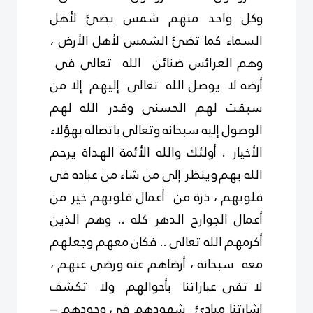
وكل واحد منهم شمس يضئ لأهل
السماء كما تضئ
الشمس لأهل الأرض ،
وهم
العرائس ضنائن الله تعالى فى
أرضه لا يوصل الله تعالى إليهم إلا من
سبقت لهم الحسنى وقدر الله
لهم
الوصول إليه سبحانه وتعالى باتصاله بهؤلاء
الأخيار . أولئك والله الأئمة الهداة يرحم
الله بهم
وينظر إلى من شاء من عباده فى
قلوبهم ، ذرة من أعمال قلوبهم خير من
أعمال الجوارح الدهر كله .. وهم الذين
أكرمهم الله تعالى .. فكان معهم وجعلهم
معه سبحانه ، أرضاهم عنه ورضى عنهم ،
لا تفى عباراتنا بأحوالهم ولا تكشف
إشارتنا مبادئ شهودهم فى وجودهم –