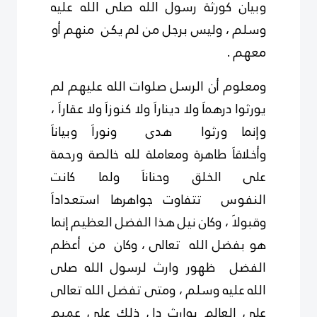
وبيان كورثة رسول الله صلى الله عليه
وسلم ، وليس برجل من
لم
يكن منهم أو
معهم .
ومعلوم أن الرسل صلوات الله عليهم لم
يورثوا درهماَ ولا ديناراَ ولا
كنوزاَ ولا
عقاراَ ،
وإنما ورثوا هدى ونوراَ
وبياناَ
وأخلاقاَ
طاهرة ومعاملة لله خالصة ورحمة
على الخلق وحناناَ ولما كانت
النفوس
تتفاوت جواهرها استعداداَ
وقبولاَ ، وكان نيل هذا الفضل
العظيم إنما
هو بفضل الله تعالى ، وكان من أعظم
الفضل ظهور وارث لرسول الله صلى
الله
عليه
وسلم ، ومتى تفضل الله تعالى
على العالم بوارث دل ذلك على عميم