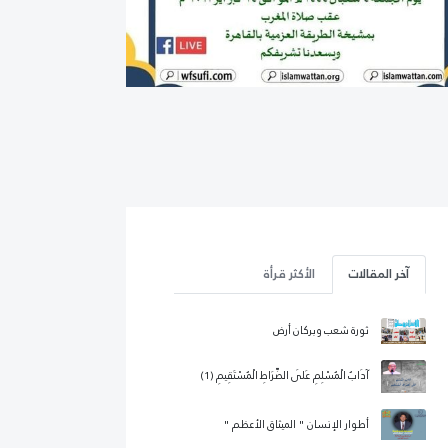
آخر المقالات
الأكثر قرأة
ثورة شعب وبركان أرض
آدَابُ الْمُسْلِمِ عَلَى الصِّرَاطِ الْمُسْتَقِيمِ (1)
أطوار الإنسان " الميثاق الأعظم "