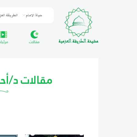
حياة الامام
الطريقة العز
مقالات
مرئيا
مقالات د/أح