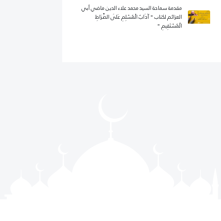
مقدمة سماحة السيد محمد علاء الدين ماضي أبي
العزائم لكتاب " آدَابُ الْمُسْلِمِ عَلَى الصِّرَاطِ
الْمُسْتَقِيمِ "